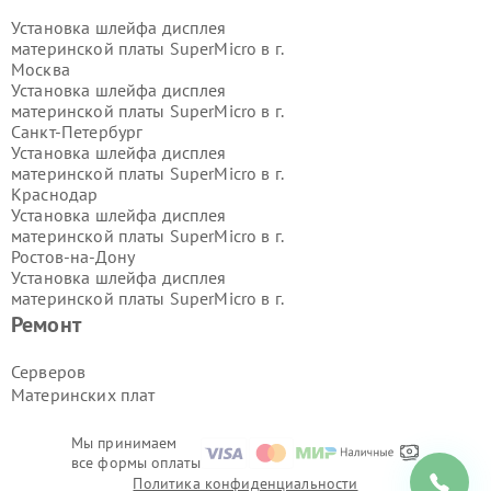
Установка шлейфа дисплея
материнской платы SuperMicro в г.
Москва
Установка шлейфа дисплея
материнской платы SuperMicro в г.
Санкт-Петербург
Установка шлейфа дисплея
материнской платы SuperMicro в г.
Краснодар
Установка шлейфа дисплея
материнской платы SuperMicro в г.
Ростов-на-Дону
Установка шлейфа дисплея
материнской платы SuperMicro в г.
Нижний Новгород
Ремонт
Установка шлейфа дисплея
материнской платы SuperMicro в г.
Серверов
Новосибирск
Материнских плат
Установка шлейфа дисплея
материнской платы SuperMicro в г.
Екатеринбург
Мы принимаем
все формы оплаты
Установка шлейфа дисплея
Политика конфиденциальности
материнской платы SuperMicro в г.