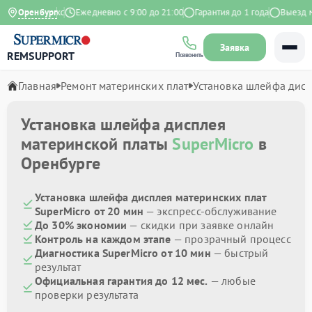
4.9 на Яндекс
Оренбург
Ежедневно с 9:00 до 21:00
Гарантия до 1 года
Выезд мас
Заявка
REMSUPPORT
Позвонить
Главная
Ремонт материнских плат
Установка шлейфа дис
Установка шлейфа дисплея
материнской платы
SuperMicro
в
Оренбурге
Установка шлейфа дисплея материнских плат
SuperMicro от 20 мин
— экспресс-обслуживание
До 30% экономии
— скидки при заявке онлайн
Контроль на каждом этапе
— прозрачный процесс
Диагностика SuperMicro от 10 мин
— быстрый
результат
Официальная гарантия до 12 мес.
— любые
проверки результата