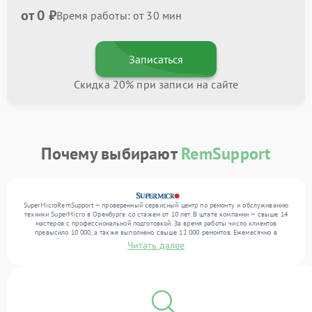
от 0 ₽
Время работы: от 30 мин
Записаться
Скидка 20% при записи на сайте
Почему выбирают
RemSupport
SuperMicroRemSupport — проверенный сервисный центр по ремонту и обслуживанию
техники SuperMicro в Оренбурге со стажем от 10 лет. В штате компании — свыше 14
мастеров с профессиональной подготовкой. За время работы число клиентов
превысило 10 000, а также выполнено свыше 12 000 ремонтов. Ежемесячно в
сервисный центр поступает свыше 300 единиц техники, включая , , . Мы выполняем
Читать далее
ремонт различного уровня сложности и предлагаем стабильный уровень сервиса
благодаря квалификации мастеров.