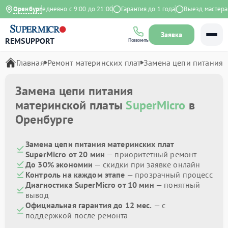
 Яндекс
Оренбург
Ежедневно с 9:00 до 21:00
Гарантия до 1 года
Выезд мастера б
Заявка
REMSUPPORT
Позвонить
Главная
Ремонт материнских плат
Замена цепи питания
Замена цепи питания
материнской платы
SuperMicro
в
Оренбурге
Замена цепи питания материнских плат
SuperMicro от 20 мин
— приоритетный ремонт
До 30% экономии
— скидки при заявке онлайн
Контроль на каждом этапе
— прозрачный процесс
Диагностика SuperMicro от 10 мин
— понятный
вывод
Официальная гарантия до 12 мес.
— с
поддержкой после ремонта