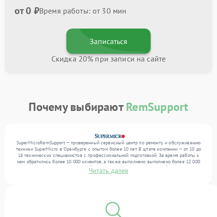
от 0 ₽
Время работы: от 30 мин
Записаться
Скидка 20% при записи на сайте
Почему выбирают
RemSupport
SuperMicroRemSupport — проверенный сервисный центр по ремонту и обслуживанию
техники SuperMicro в Оренбурге с опытом более 10 лет. В штате компании — от 10 до
16 технических специалистов с профессиональной подготовкой. За время работы к
нам обратились более 10 000 клиентов, а также выполнено выполнено более 12 000
ремонтов. Ежемесячно в сервисный центр поступает более 300 устройств, включая , , .
Читать далее
Мы устраняем поломки любой сложности и предлагаем стабильный уровень сервиса
благодаря опыту команды.